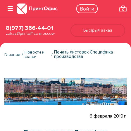
Войти
0
8(977) 366-44-01
Быстрый заказ
zakaz@printoffice.moscow
Печать листовок Специфика
Новости и
Главная
производства
статьи
6 февраля 2019 г.