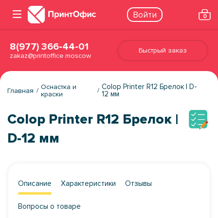
Войти
0
8(977) 366-44-01
Быстрый заказ
zakaz@printoffice.moscow
Colop Printer R12 Брелок | D-
Оснастка и
Главная
12 мм
краски
Colop Printer R12 Брелок |
D-12 мм
Описание
Характеристики
Отзывы
Вопросы о товаре