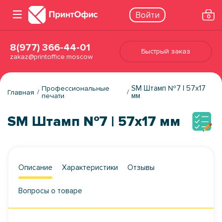
Войти
0
8(977) 366-44-01
Быстрый заказ
zakaz@printoffice.moscow
SM Штамп №7 | 57х17
Профессиональные
Главная
мм
печати
SM Штамп №7 | 57х17 мм
Описание
Характеристики
Отзывы
Вопросы о товаре