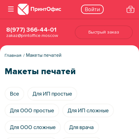
Войти
0
8(977) 366-44-01
Быстрый заказ
zakaz@printoffice.moscow
Макеты печатей
Главная
Макеты печатей
Все
Для ИП простые
Для ООО простые
Для ИП сложные
Для ООО сложные
Для врача